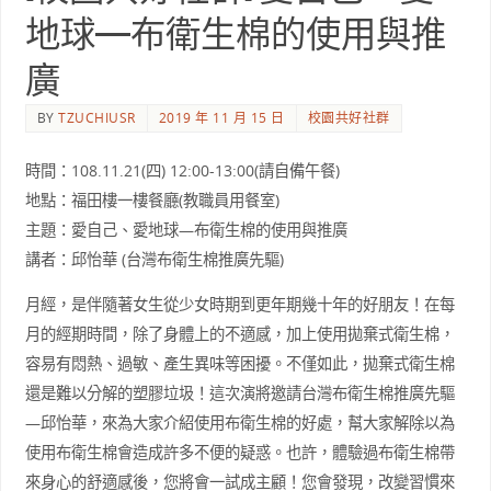
地球—布衛生棉的使用與推
廣
BY
TZUCHIUSR
2019 年 11 月 15 日
校園共好社群
時間：108.11.21(四) 12:00-13:00(請自備午餐)
地點：福田樓一樓餐廳(教職員用餐室)
主題：愛自己、愛地球—布衛生棉的使用與推廣
講者：邱怡華 (台灣布衛生棉推廣先驅)
月經，是伴隨著女生從少女時期到更年期幾十年的好朋友！在每
月的經期時間，除了身體上的不適感，加上使用拋棄式衛生棉，
容易有悶熱、過敏、產生異味等困擾。不僅如此，拋棄式衛生棉
還是難以分解的塑膠垃圾！這次演將邀請台灣布衛生棉推廣先驅
—邱怡華，來為大家介紹使用布衛生棉的好處，幫大家解除以為
使用布衛生棉會造成許多不便的疑惑。也許，體驗過布衛生棉帶
來身心的舒適感後，您將會一試成主顧！您會發現，改變習慣來