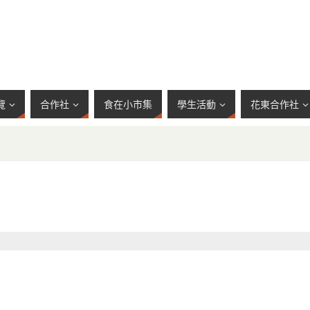
覽
合作社
食在小市集
學生活動
花東合作社