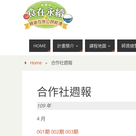
HOME
計畫簡介
課程地圖
師資總
Home
»
合作社週報
合作社週報
109 年
4 月
001期
002期
003期