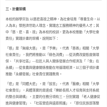
三、計畫架構
本校的辦學宗旨:以慈悲喜捨之精神，為社會培育「尊重生命，以
人為本」懷抱濟世助人理念，實踐志工服務精神的優秀人才；其
中「慈、悲、喜、捨」為本校的校訓，更為本校推動「大學社會
責任」實踐計畫的架構，說明如下：
「慈」是「無緣大慈」，是「予樂」，代表「慈善」相關「大學
社會責任」，我們將推動以「綠色消費」―從消費改變態度做環
保、「共享社區」―拉近人與人關係發展合作經濟及「『食』在
永續」―從食農與健康關係推動在地循環經濟，以三個子項計畫
推動「永續發展」社會責任實踐教育。
「悲」是「同體大悲」，是「拔苦」，代表「醫療」相關「大學
社會責任」，具體落實的是達成『樂齡長照人才培育與支持系統
的整合與建構』，主要的任務分項有三，分別實踐 「老人健康促
進與健康管理」、「社區營造與遠距照護」，「原住民族部落整