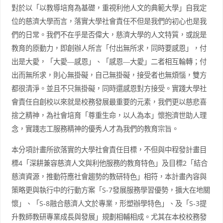
對於以「以教導培育為基礎，重視利他人文的典範大學」自我定
位的慈濟大學而言，落實大學社會責任不但是我們的初心也是我
們的日常。我們不在乎是否偉大，慈濟大學的人文特質，或說是
教育的原動力，即創辦人所言「付出無所求，同時要感恩」，付
出是大愛，「大愛―感恩」、「感恩―大愛」二者相互輪轉；付
出而無所求，則心無掛礙，自己無掛礙，接受者也無煩惱，雙方
都很清淨。並且不只無掛礙，同時還感恩對方接受。實踐大學社
會責任自創校以來就是校務發展最重要的元素，我們更以慈悲喜
捨之精神，為社會培育「尊重生命，以人為本」懷抱濟世助人理
念，實踐志工服務精神的優秀人才為我們的教育宗旨。
本分項計畫所欲落實的大學社會責任目標，不但與中程發計畫目
標4「深耕兼容慈濟人文與利他服務的教育特色」及目標2「結合
慈濟資源，推動符應社會趨勢的教研特色」相符，本計畫內容與
策略更與執行中的行動方案「S-7發展服務學習優勢，擴大在地關
懷」、「S-8融合慈濟人文於專業，形塑辦學特色」、及「S-3提
升教師教研專業成長與發展」規劃相輔相成。尤其在本校校務發