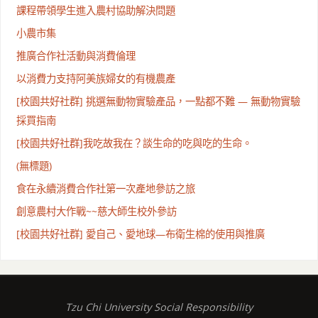
課程帶領學生進入農村協助解決問題
小農市集
推廣合作社活動與消費倫理
以消費力支持阿美族婦女的有機農產
[校園共好社群] 挑選無動物實驗產品，一點都不難 — 無動物實驗
採買指南
[校園共好社群]我吃故我在？談生命的吃與吃的生命。
(無標題)
食在永續消費合作社第一次產地參訪之旅
創意農村大作戰~~慈大師生校外參訪
[校園共好社群] 愛自己、愛地球—布衛生棉的使用與推廣
Tzu Chi University Social Responsibility