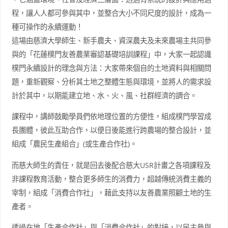
程，讓人人都可參與其中，並整合大小不同尺度的設計，成為一
種可操作的永續運動！
這場由慈濟大學師生、新手農夫、資深農夫及未來農場主共同參
與的「花蓮樸門友善農業審認基礎培訓課程」中，大家一起認識
樸門永續設計的理念與方法：大家帶來個自的土地資料與相關問
題，重新觀察、分析其土地之整體生態與環境，並將人的需求設
計於其中，以期能建立地、水、火、風、社群經濟的調合。
課程中，講師鼓勵學員們依地理位置的方便性，組成樸門學習成
長團體，彼此互助合作，以便日後能進行跨農場的整合設計，並
組成「農民生產組合」(或生產合作社)。
而慈大師生的責任，就是回去後配合慈大USR計畫之各項課程及
非課程教育活動，整合更多師生的消費力，超越傳統消費主義的
宰制，組成「消費合作社」，藉此支持以友善農業照顧土地的生
產者。
透過在地「生產合作社」與「消費合作社」的對接，以民主參與